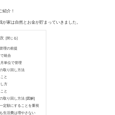
ご紹介！
我が家は自然とお金が貯まっていきました。
次
管理の前提
婦で統合
と月単位で管理
の取り回し方法
ること
ごし方
ること
の取り回し方法 [図解]
一定額にすることを重視
も生活費は増やさない