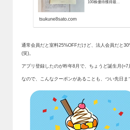
100株優待獲得最...
tsukune8sato.com
通常会員だと室料25%OFFだけど、法人会員だと3
(笑)。
アプリ登録したのが昨年8月で、ちょうど誕生月(=7
なので、こんなクーポンがあることも、つい先日ま