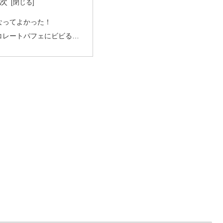
次
なってよかった！
コレートパフェにビビる…