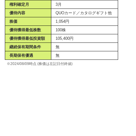
権利確定月
3月
優待内容
QUOカード／カタログギフト他
株価
1,054円
優待獲得最低株数
100株
優待獲得最低投資額
105,400円
継続保有期間条件
無
長期保有優遇
無
※2024/08/09時点 (株価は左記日付終値)