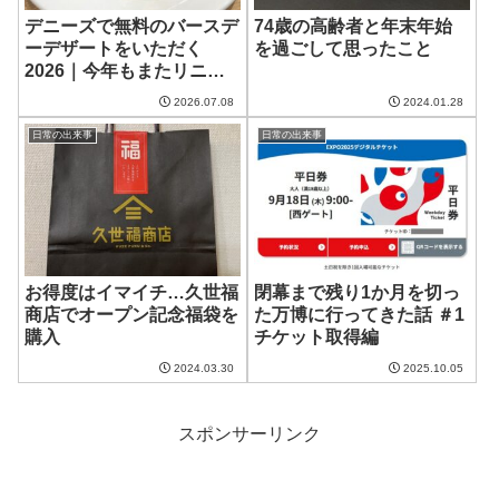
デニーズで無料のバースデ
74歳の高齢者と年末年始
ーデザートをいただく
を過ごして思ったこと
2026｜今年もまたリニュ
ーアル！
2026.07.08
2024.01.28
日常の出来事
日常の出来事
お得度はイマイチ…久世福
閉幕まで残り1か月を切っ
商店でオープン記念福袋を
た万博に行ってきた話 ＃1
購入
チケット取得編
2024.03.30
2025.10.05
スポンサーリンク