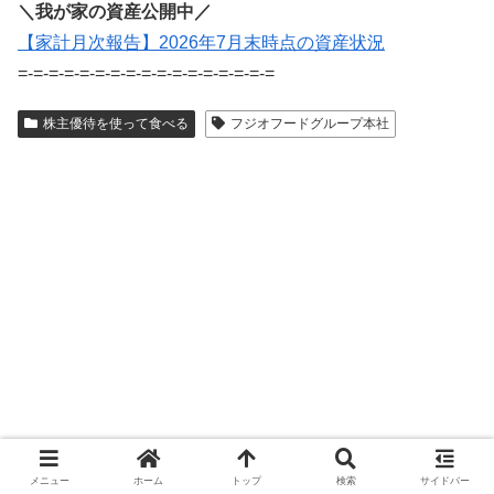
＼我が家の資産公開中／
【家計月次報告】2026年7月末時点の資産状況
=-=-=-=-=-=-=-=-=-=-=-=-=-=-=-=-=
株主優待を使って食べる
フジオフードグループ本社
メニュー
ホーム
トップ
検索
サイドバー