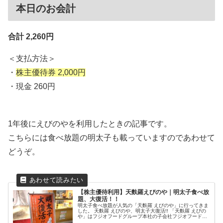
本日のお会計
合計 2,260円
＜支払方法＞
・
株主優待券 2,000円
・現金 260円
1年後にえびのやを利用したときの記事です。
こちらには食べ放題の明太子も載っていますのであわせて
どうぞ。
【株主優待利用】天麩羅えびのや｜明太子食べ放
題、大復活！！
明太子食べ放題が人気の「天麩羅 えびのや」に行ってきま
した。 天麩羅 えびのや、明太子大復活!! 「天麩羅 えびの
や」はフジオフードグループ本社の子会社フジオフードシ
ステムが運営しているお店。 こちら...