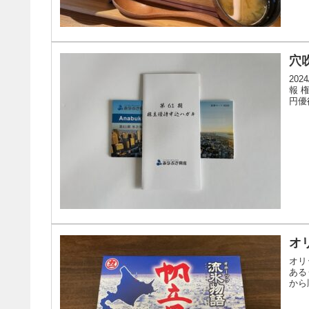
穴吹
20
報 
円優
オリ
オリ
ある
から