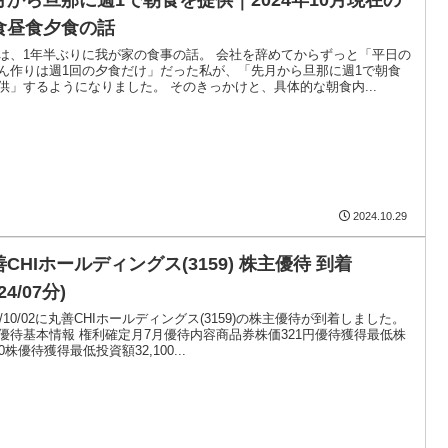
食昼食夕食の話
は、1年半ぶりに我が家の食事の話。 会社を辞めてからずっと「平日の
ん作りは週1回の夕食だけ」だった私が、「先月から旦那に週1で朝食
供」するようになりました。 そのきっかけと、具体的な朝食内...
2024.10.29
CHIホールディングス(3159) 株主優待 到着
24/07分)
24/10/02に丸善CHIホールディングス(3159)の株主優待が到着しました。
優待基本情報 権利確定月7月優待内容商品券株価321円優待獲得最低株
0株優待獲得最低投資額32,100...