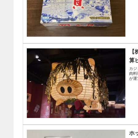
【
算
カジ
肉料
が運
ホッ