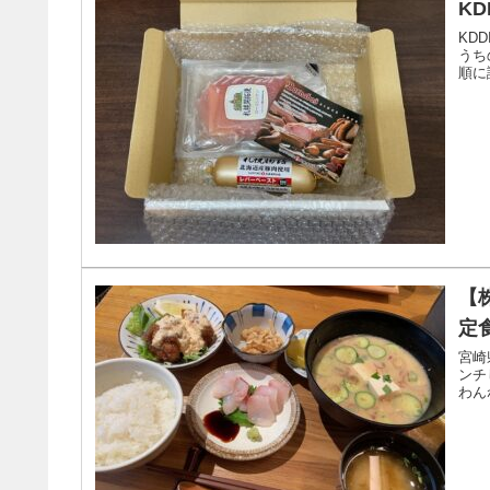
KD
KD
うち
順に
【
定
宮崎
ンチ
わん