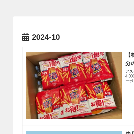
2024-10
【
分の
アス
4,
ーポ
先