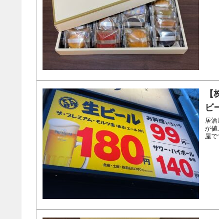
【
ビ
居酒
が値
屋で