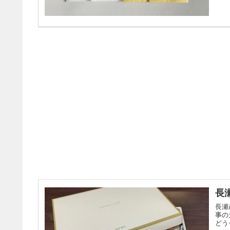
長瀬
長瀬
事の
どう