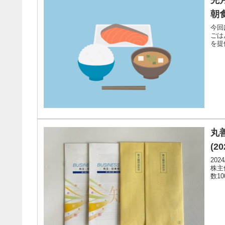
朝
今回
ごは
を提
丸善
(20
20
株主
数10