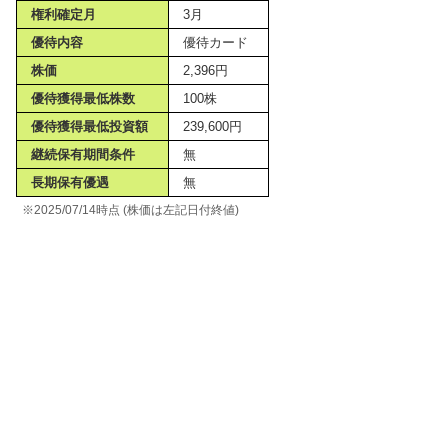
権利確定月
3月
優待内容
優待カード
株価
2,396円
優待獲得最低株数
100株
優待獲得最低投資額
239,600円
継続保有期間条件
無
長期保有優遇
無
※2025/07/14時点 (株価は左記日付終値)