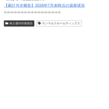
【家計月次報告】2026年7月末時点の資産状況
=-=-=-=-=-=-=-=-=-=-=-=-=-=-=-=-=
株主優待到着報告
サンマルクホールディングス