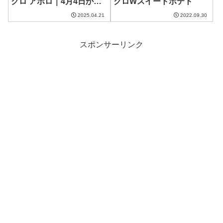
クロ アポロ｜4月4日から
クロWスイートポテト
値上げ
2025.04.21
2022.09.30
スポンサーリンク