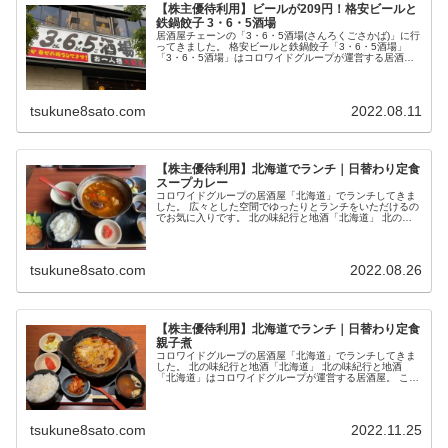
【株主優待利用】ビールが209円！格安ビールと
鉄鍋餃子 3・6・5酒場
居酒屋チェーンの「3・6・5酒場(さんろくごさかば)」に行
ってきました。 格安ビールと鉄鍋餃子「3・6・5酒場」
「3・6・5酒場」はコロワイドグループが運営する居酒
屋。 こちらのお店では、コロワイド...
tsukune8sato.com
2022.08.11
【株主優待利用】北海道でランチ｜日替わり定食
スープカレー
コロワイドグループの居酒屋「北海道」でランチしてきま
した。 広々とした空間でゆったりとランチをいただけるの
でお気に入りです。 北の味紀行と地酒「北海道」 北の味
紀行と地酒「北海道」はコロワイドグループ...
tsukune8sato.com
2022.08.26
【株主優待利用】北海道でランチ｜日替わり定食
親子煮
コロワイドグループの居酒屋「北海道」でランチしてきま
した。 北の味紀行と地酒「北海道」 北の味紀行と地酒
「北海道」はコロワイドグループが運営する居酒屋。 こち
らのお店では、コロワイド(7616)、カッ...
tsukune8sato.com
2022.11.25