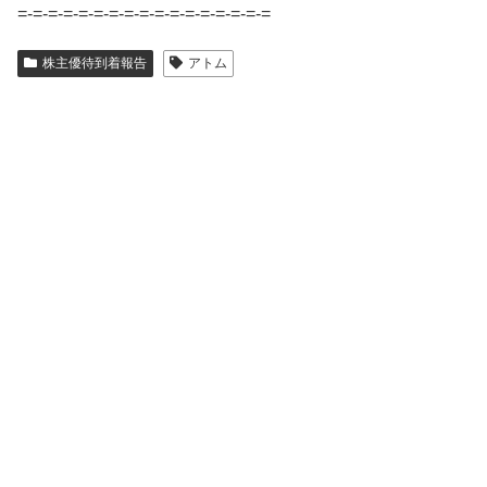
=-=-=-=-=-=-=-=-=-=-=-=-=-=-=-=-=
株主優待到着報告
アトム