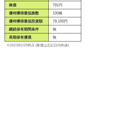
株価
791円
優待獲得最低株数
100株
優待獲得最低投資額
79,100円
継続保有期間条件
無
長期保有優遇
無
※2023/01/25時点 (株価は左記日付終値)