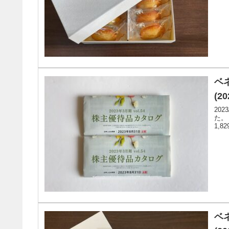
ベ
(20
20
た。
1,
ベ