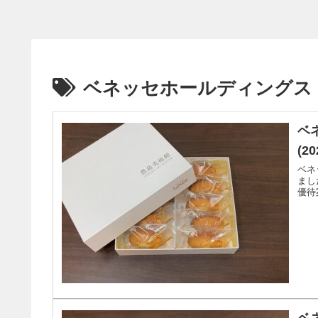
ベネッセホールディングス
ベ
(2
ベネ
まし
優待
ベ