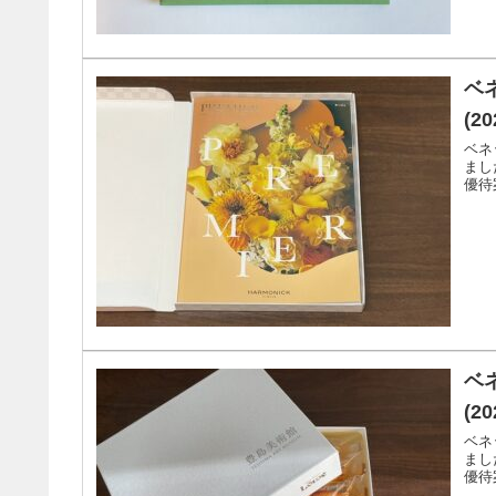
ベ
(2
ベネ
まし
優待
ベ
(2
ベネ
まし
優待