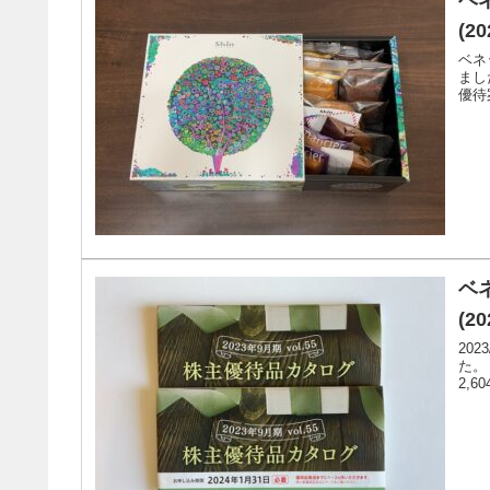
(2
ベネ
まし
優待
ベ
(20
20
た。
2,