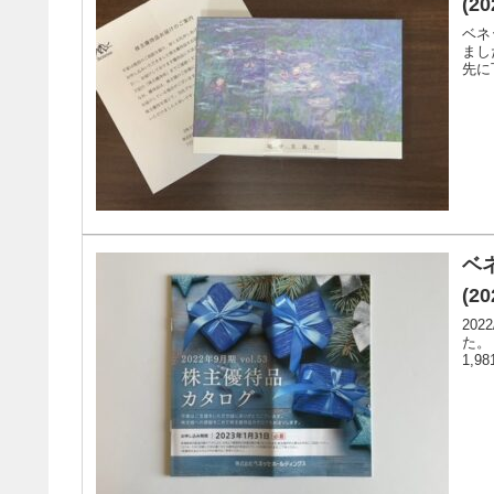
(20
ベネ
まし
先に
ベ
(20
20
た。
1,