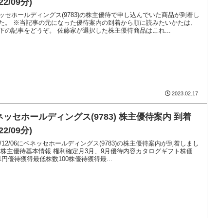
22/09分)
ッセホールディングス(9783)の株主優待で申し込んでいた商品が到着し
た。 ※当記事の元になった優待案内の到着から順に読みたいかたは、
下の記事をどうぞ。 佐藤家が選択した株主優待商品はこれ...
2023.02.17
ネッセホールディングス(9783) 株主優待案内 到着
22/09分)
22/12/06にベネッセホールディングス(9783)の株主優待案内が到着しまし
 株主優待基本情報 権利確定月3月、9月優待内容カタログギフト株価
981円優待獲得最低株数100株優待獲得最...