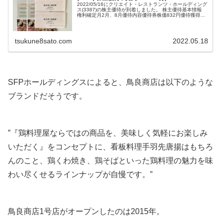
2022/05/16にクリエイト・レストランツ・ホールディング
ス(3387)の株主優待が到着しました。 株主優待基本情報
権利確定月2月、8月優待内容優待券株価832円優待獲得最
低株数100株優待獲得...
tsukune8sato.com
2022.05.18
SFPホールディングスによると、鳥良商店は以下のような
ブランドだそうです。
”『鶏料理屋ならではの商品を、美味しく気軽にお楽しみ
いただく』をコンセプトに、看板料理手羽先唐揚はもちろ
んのこと、鶏くわ焼き、鶏そばといった鶏料理の魅力を味
わい尽くせるラインナップが自慢です。”
鳥良商店1号店がオープンしたのは2015年。