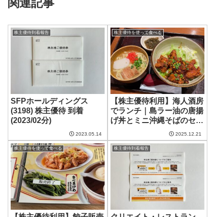
関連記事
株主優待到着報告
株主優待を使って食べる
SFPホールディングス
【株主優待利用】海人酒房
(3198) 株主優待 到着
でランチ｜島ラー油の唐揚
(2023/02分)
げ丼とミニ沖縄そばのセッ
ト
2023.05.14
2025.12.21
株主優待を使って食べる
株主優待到着報告
【株主優待利用】餃子販売
クリエイト・レストラン