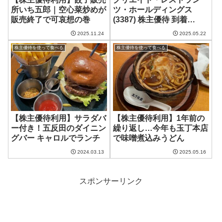
所いち五郎｜空心菜炒めが
ツ・ホールディングス
販売終了で可哀想の巻
(3387) 株主優待 到着
(2025/02分)
2025.11.24
2025.05.22
株主優待を使って食べる
株主優待を使って食べる
【株主優待利用】サラダバ
【株主優待利用】1年前の
ー付き！五反田のダイニン
繰り返し…今年も玉丁本店
グバー キャロルでランチ
で味噌煮込みうどん
2024.03.13
2025.05.16
スポンサーリンク