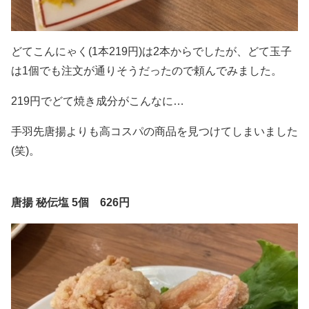
どてこんにゃく(1本219円)は2本からでしたが、どて玉子
は1個でも注文が通りそうだったので頼んでみました。
219円でどて焼き成分がこんなに…
手羽先唐揚よりも高コスパの商品を見つけてしまいました
(笑)。
唐揚 秘伝塩 5個 626円