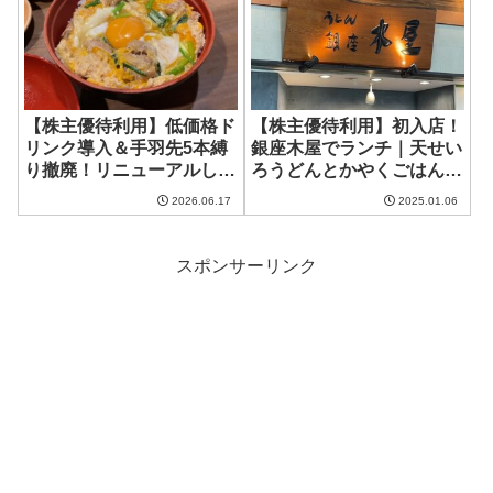
【株主優待利用】低価格ド
【株主優待利用】初入店！
リンク導入＆手羽先5本縛
銀座木屋でランチ｜天せい
り撤廃！リニューアルした
ろうどんとかやくごはんの
鳥良商店で飲んできた
セット
2026.06.17
2025.01.06
スポンサーリンク