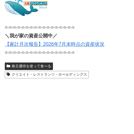
=-=-=-=-=-=-=-=-=-=-=-=-=-=-=-=-=
＼我が家の資産公開中／
【家計月次報告】2026年7月末時点の資産状況
=-=-=-=-=-=-=-=-=-=-=-=-=-=-=-=-=
株主優待を使って食べる
クリエイト・レストランツ・ホールディングス