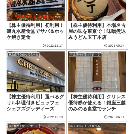
【株主優待利用】初利用！
【株主優待利用】本場名古
磯丸水産食堂でサバ＆ホッ
屋の味を東京で！味噌煮込
ケ焼き定食
みうどん玉丁本店
2022.12.17
2023.05.04
株主優待を使って食べる
株主優待を使って食べる
【株主優待利用】選べるグ
【株主優待利用】クリレス
リル料理付きビュッフェ
優待券が使える！銀座三越
シェフズグッディーズ
のみのる食堂でランチ
2022.12.13
2025.06.01
株主優待を使って食べる
株主優待を使って食べる