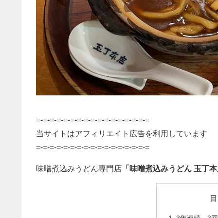
=-=-=-=-=-=-=-=-=-=-=-=-=-=-=-=-=
当サイトはアフィリエイト広告を利用しています
=-=-=-=-=-=-=-=-=-=-=-=-=-=-=-=-=
味噌煮込みうどん専門店
「味噌煮込みうどん 玉丁本
目
3年連続、3