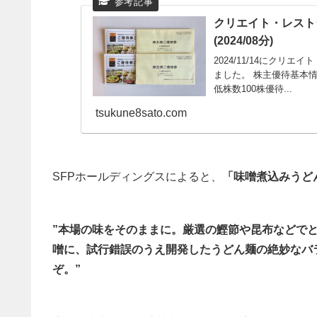
クリエイト・レストラ
(2024/08分)
2024/11/14にクリ
ました。 株主優待基本情
低株数100株優待...
tsukune8sato.com
SFPホールディングスによると、
「味噌煮込みうど
”本場の味をそのままに。厳選の鰹節や昆布などで
噌に、試行錯誤のうえ開発したうどん麺の絶妙なバ
ぞ。”