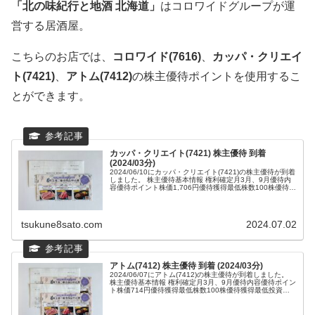
「北の味紀行と地酒 北海道」
はコロワイドグループが運
営する居酒屋。
こちらのお店では、
コロワイド(7616)
、
カッパ・クリエイ
ト(7421)
、
アトム(7412)
の株主優待ポイントを使用するこ
とができます。
カッパ・クリエイト(7421) 株主優待 到着
(2024/03分)
2024/06/10にカッパ・クリエイト(7421)の株主優待が到着
しました。 株主優待基本情報 権利確定月3月、9月優待内
容優待ポイント株価1,706円優待獲得最低株数100株優待獲
得最低投資額17...
tsukune8sato.com
2024.07.02
アトム(7412) 株主優待 到着 (2024/03分)
2024/06/07にアトム(7412)の株主優待が到着しました。
株主優待基本情報 権利確定月3月、9月優待内容優待ポイン
ト株価714円優待獲得最低株数100株優待獲得最低投資額
71,400円継続保...