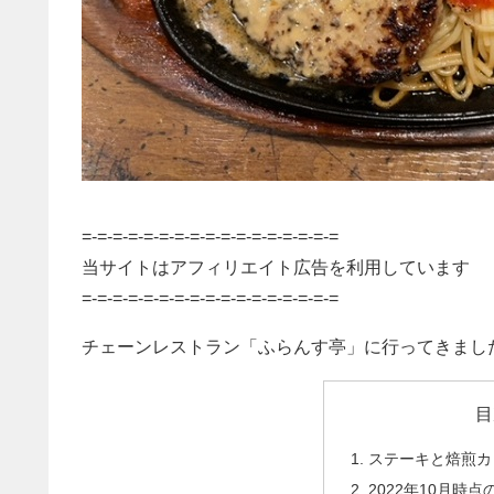
=-=-=-=-=-=-=-=-=-=-=-=-=-=-=-=-=
当サイトはアフィリエイト広告を利用しています
=-=-=-=-=-=-=-=-=-=-=-=-=-=-=-=-=
チェーンレストラン「ふらんす亭」に行ってきまし
目
ステーキと焙煎カ
2022年10月時