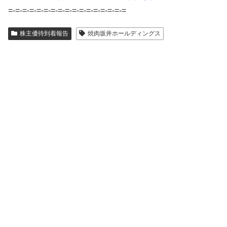
=-=-=-=-=-=-=-=-=-=-=-=-=-=-=-=-=
株主優待到着報告
焼肉坂井ホールディングス