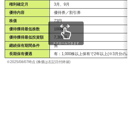
権利確定月
3月、9月
優待内容
優待券／割引券
株価
73円
優待獲得最低株数
100株
優待獲得最低投資額
7,300円
スクロールできます
継続保有期間条件
無
長期保有優遇
有：1,000株以上保有で2年以上(※3月分のみ)
※2025/08/07時点 (株価は左記日付終値)