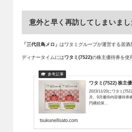
意外と早く再訪してしまいまし
「三代目鳥メロ」
はワタミグループが運営する居酒
ディナータイムには
ワタミ(7522)
の株主優待券を使
ワタミ(7522) 株主優待
2023/11/20にワタミ
月、9月優待内容優待券株価
円継続保...
tsukune8sato.com