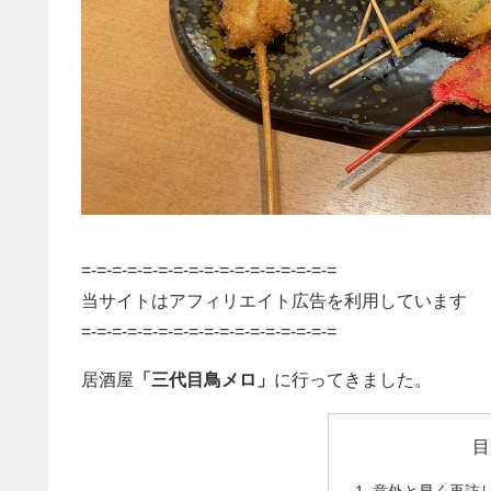
=-=-=-=-=-=-=-=-=-=-=-=-=-=-=-=-=
当サイトはアフィリエイト広告を利用しています
=-=-=-=-=-=-=-=-=-=-=-=-=-=-=-=-=
居酒屋
「三代目鳥メロ」
に行ってきました。
目
意外と早く再訪