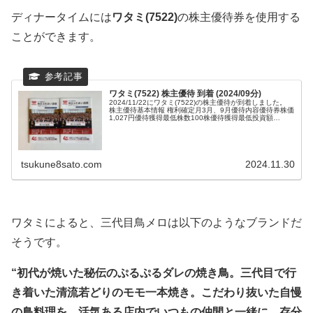
ディナータイムには
ワタミ(7522)
の株主優待券を使用する
ことができます。
ワタミ(7522) 株主優待 到着 (2024/09分)
2024/11/22にワタミ(7522)の株主優待が到着しました。
株主優待基本情報 権利確定月3月、9月優待内容優待券株価
1,027円優待獲得最低株数100株優待獲得最低投資額
102,700円継続保...
tsukune8sato.com
2024.11.30
ワタミによると、三代目鳥メロは以下のようなブランドだ
そうです。
“初代が焼いた秘伝のぷるぷるダレの焼き鳥。三代目で行
き着いた清流若どりのモモ一本焼き。こだわり抜いた自慢
の鳥料理を、活気ある店内でいつもの仲間と一緒に、存分