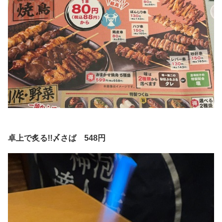
卓上で炙る!!〆さば 548円