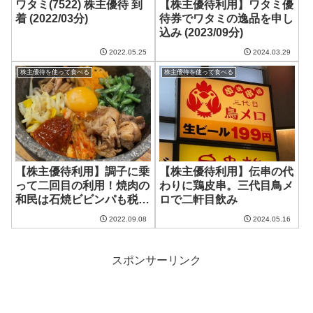
ワタミ(7522) 株主優待 到
【株主優待利用】ワタミ優
着 (2022/03分)
待券でワタミの逸品を申し
込み (2023/09分)
2022.05.25
2024.03.29
株主優待を使って食べる
株主優待を使って食べる
【株主優待利用】調子に乗
【株主優待利用】伝串の代
って二回目の利用！焼肉の
わりに鶏皮串。三代目鳥メ
和民は石焼ビビンパも税抜
ロで二軒目飲み
390円
2022.09.08
2024.05.16
スポンサーリンク