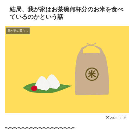
結局、我が家はお茶碗何杯分のお米を食べ
ているのかという話
我が家の暮らし
2022.11.06
=-=-=-=-=-=-=-=-=-=-=-=-=-=-=-=-=