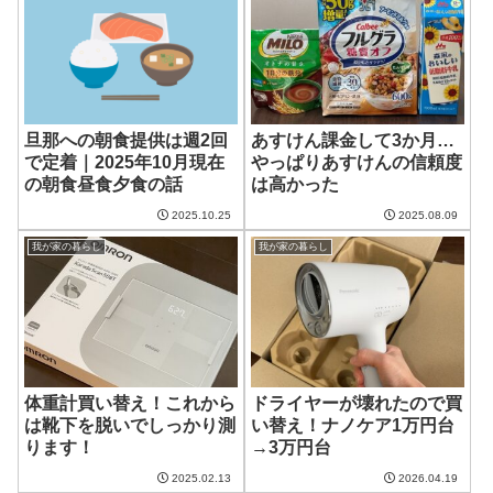
旦那への朝食提供は週2回
あすけん課金して3か月…
で定着｜2025年10月現在
やっぱりあすけんの信頼度
の朝食昼食夕食の話
は高かった
2025.10.25
2025.08.09
我が家の暮らし
我が家の暮らし
体重計買い替え！これから
ドライヤーが壊れたので買
は靴下を脱いでしっかり測
い替え！ナノケア1万円台
ります！
→3万円台
2025.02.13
2026.04.19