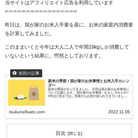
当サイトはアフィリエイト広告を利用しています
=-=-=-=-=-=-=-=-=-=-=-=-=-=-=-=-=
昨日は、我が家のお米入手量を基に、お米の家庭内消費量
を計算してみました。
このままいくと今年は大人二人で年間19kgしか消費して
いないという結果に、愕然としております。
新米の季節！我が家のお米事情とお米入手カレン
ダー
新米の季節がやってきました。 今回は我が家のお米事情に
ついて記載します。 我が家のお米事情・むかし 今から2〜
3年ほど前までは、実家からお米が送られてきていまし
た。 正確には、母親が年2回送ってくる荷...
tsukune8sato.com
2022.11.05
目次