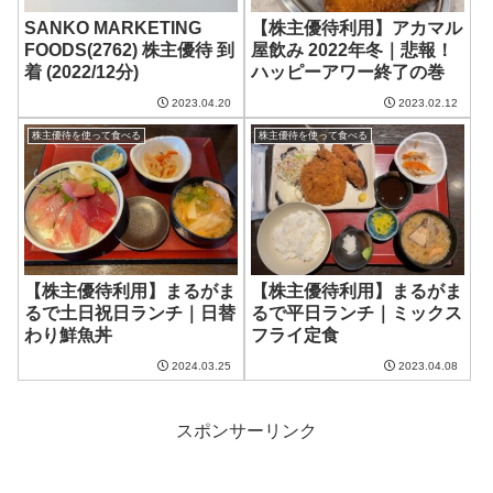
SANKO MARKETING
【株主優待利用】アカマル
FOODS(2762) 株主優待 到
屋飲み 2022年冬｜悲報！
着 (2022/12分)
ハッピーアワー終了の巻
2023.04.20
2023.02.12
株主優待を使って食べる
株主優待を使って食べる
【株主優待利用】まるがま
【株主優待利用】まるがま
るで土日祝日ランチ｜日替
るで平日ランチ｜ミックス
わり鮮魚丼
フライ定食
2024.03.25
2023.04.08
スポンサーリンク