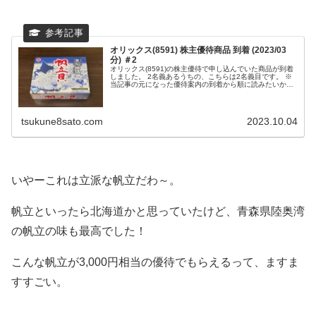
オリックス(8591) 株主優待商品 到着 (2023/03
分) ＃2
オリックス(8591)の株主優待で申し込んでいた商品が到着
しました。 2名義あるうちの、こちらは2名義目です。 ※
当記事の元になった優待案内の到着から順に読みたいかた
は、先に下の記事をどうぞ。 佐藤家...
tsukune8sato.com
2023.10.04
いやーこれは立派な帆立だわ～。
帆立といったら北海道かと思っていたけど、青森県陸奥湾
の帆立の味も最高でした！
こんな帆立が3,000円相当の優待でもらえるって、ますま
すすごい。