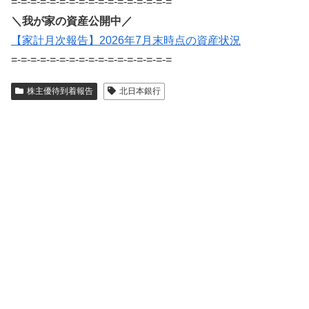
=-=-=-=-=-=-=-=-=-=-=-=-=-=-=-=-=
＼我が家の資産公開中／
【家計月次報告】2026年7月末時点の資産状況
=-=-=-=-=-=-=-=-=-=-=-=-=-=-=-=-=
株主優待到着報告
北日本銀行