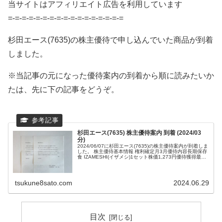
当サイトはアフィリエイト広告を利用しています
=-=-=-=-=-=-=-=-=-=-=-=-=-=-=-=-=
杉田エース(7635)の株主優待で申し込んでいた商品が到着
しました。
※当記事の元になった優待案内の到着から順に読みたいか
たは、先に下の記事をどうぞ。
杉田エース(7635) 株主優待案内 到着 (2024/03
分)
2024/06/07に杉田エース(7635)の株主優待案内が到着しま
した。 株主優待基本情報 権利確定月3月優待内容長期保存
食 IZAMESHI(イザメシ)1セット株価1,273円優待獲得最低
株数10...
tsukune8sato.com
2024.06.29
目次