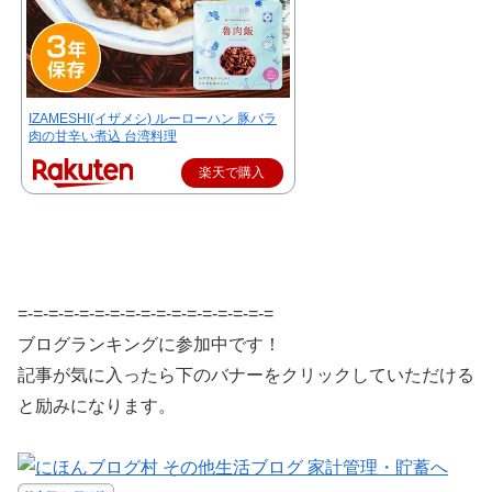
IZAMESHI(イザメシ) ルーローハン 豚バラ
肉の甘辛い煮込 台湾料理
楽天で購入
=-=-=-=-=-=-=-=-=-=-=-=-=-=-=-=-=
ブログランキングに参加中です！
記事が気に入ったら下のバナーをクリックしていただける
と励みになります。