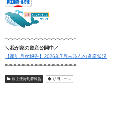
=-=-=-=-=-=-=-=-=-=-=-=-=-=-=-=-=
＼我が家の資産公開中／
【家計月次報告】2026年7月末時点の資産状況
=-=-=-=-=-=-=-=-=-=-=-=-=-=-=-=-=
株主優待到着報告
杉田エース