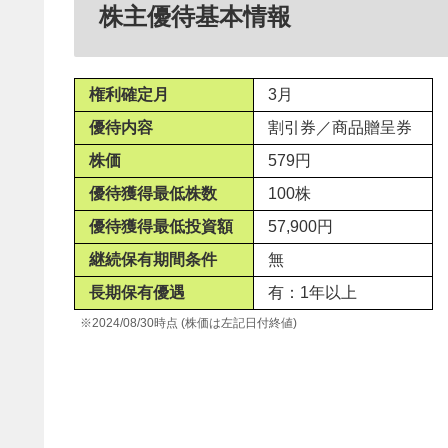
株主優待基本情報
権利確定月
3月
優待内容
割引券／商品贈呈券
株価
579円
優待獲得最低株数
100株
優待獲得最低投資額
57,900円
継続保有期間条件
無
長期保有優遇
有：1年以上
※2024/08/30時点 (株価は左記日付終値)