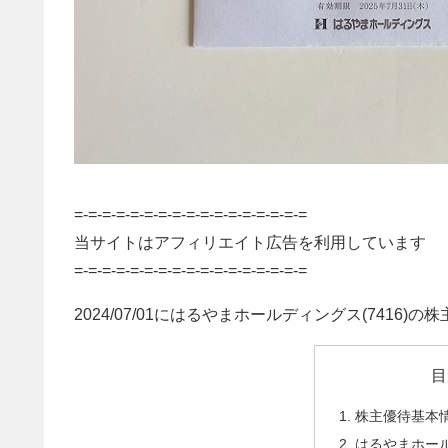
=-=-=-=-=-=-=-=-=-=-=-=-=-=-=-=-=
当サイトはアフィリエイト広告を利用しています
=-=-=-=-=-=-=-=-=-=-=-=-=-=-=-=-=
2024/07/01にはるやまホールディングス(7416
目
株主優待基本
はるやまホー