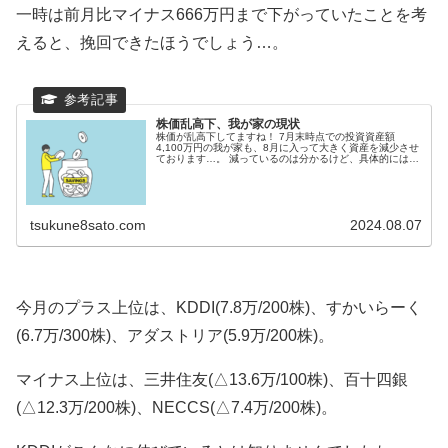
一時は前月比マイナス666万円まで下がっていたことを考
えると、挽回できたほうでしょう…。
株価乱高下、我が家の現状
株価が乱高下してますね！ 7月末時点での投資資産額
4,100万円の我が家も、8月に入って大きく資産を減少させ
ております…。 減っているのは分かるけど、具体的にはど
のくらい？ 我が家の資産が初めて1億円...
tsukune8sato.com
2024.08.07
今月のプラス上位は、KDDI(7.8万/200株)、すかいらーく
(6.7万/300株)、アダストリア(5.9万/200株)。
マイナス上位は、三井住友(△13.6万/100株)、百十四銀
(△12.3万/200株)、NECCS(△7.4万/200株)。