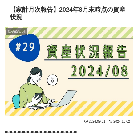
【家計月次報告】2024年8月末時点の資産
状況
我が家のお金
2024.09.01
2024.10.02
=-=-=-=-=-=-=-=-=-=-=-=-=-=-=-=-=