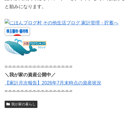
と励みになります。
=-=-=-=-=-=-=-=-=-=-=-=-=-=-=-=-=
＼我が家の資産公開中／
【家計月次報告】2026年7月末時点の資産状況
=-=-=-=-=-=-=-=-=-=-=-=-=-=-=-=-=
我が家の暮らし