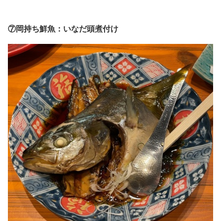
⑦岡持ち鮮魚：いなだ頭煮付け