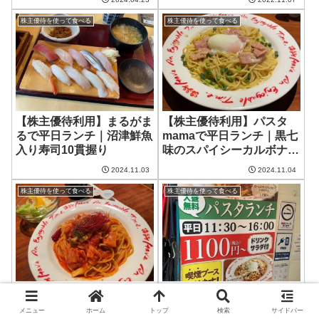
株主優待を使って食べる
株主優待を使って食べる
【株主優待利用】まるがま
【株主優待利用】パスタ
るで平日ランチ｜沼津鮮魚
mamaで平日ランチ｜黒七
入り寿司10貫握り
味のスパイシーカルボナー
ラ
2024.11.03
2024.11.04
株主優待を使って食べる
株主優待を使って食べる
【株主優待利用】パスタ
【株主優待利用】パスタ
mamaで平日ランチ｜ベー
mamaで平日ランチ｜ベー
メニュー
ホーム
トップ
検索
サイドバー