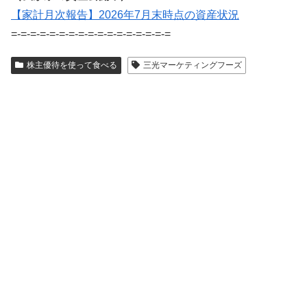
【家計月次報告】2026年7月末時点の資産状況
=-=-=-=-=-=-=-=-=-=-=-=-=-=-=-=-=
株主優待を使って食べる
三光マーケティングフーズ