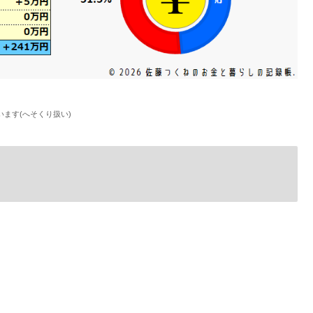
ます(へそくり扱い)