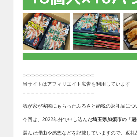
=-=-=-=-=-=-=-=-=-=-=-=-=-=-=-=-=
当サイトはアフィリエイト広告を利用しています
=-=-=-=-=-=-=-=-=-=-=-=-=-=-=-=-=
我が家が実際にもらったふるさと納税の返礼品につ
今回は、2022年分で申し込んだ
埼玉県加須市の「冠
選んだ理由や感想などを記載していますので、返礼