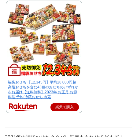
福袋おせち 【12,345円】平均28,000円超！
高級おせちを含む43種のおせちのいずれか
をお届け【送料無料】2023年 お正月 お節
料理 予約 冷蔵おせち 冷蔵
楽天で購入