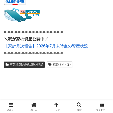
=-=-=-=-=-=-=-=-=-=-=-=-=-=-=-=-=
＼我が家の資産公開中／
【家計月次報告】2026年7月末時点の資産状況
=-=-=-=-=-=-=-=-=-=-=-=-=-=-=-=-=
専業主婦の無駄遣い記録
福袋ネタバレ
メニュー
ホーム
トップ
検索
サイドバー