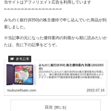
当サイトはアフィリエイト広告を利用しています
=-=-=-=-=-=-=-=-=-=-=-=-=-=-=-=-=
みちのく銀行(8350)の株主優待で申し込んでいた商品が到
着しました。
※当記事の元になった優待案内の到着から順に読みたいか
たは、先に下の記事をどうぞ。
みちのく銀行(8350) 株主優待案内 到着 (2022/03
分)
2022/06/27にみちのく銀行(8350)の株主優待案内が到着し
ました。 株主優待基本情報 権利確定月3月優待内容カタロ
グギフト株価897円優待獲得最低株数100株優待獲得最低
投資額89,700円...
tsukune8sato.com
2022.07.16
目次