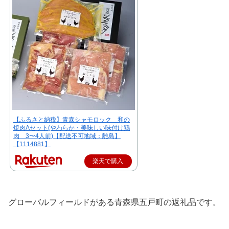
【ふるさと納税】青森シャモロック 和の
焼肉Aセット(やわらか・美味しい味付け鶏
肉 3〜4人前)【配送不可地域：離島】
【1114881】
楽天で購入
グローバルフィールドがある青森県五戸町の返礼品です。