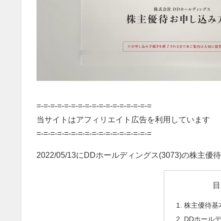
=-=-=-=-=-=-=-=-=-=-=-=-=-=-=-=-=
当サイトはアフィリエイト広告を利用しています
=-=-=-=-=-=-=-=-=-=-=-=-=-=-=-=-=
2022/05/13にDDホールディングス(3073)の株
目
株主優待基
DDホール