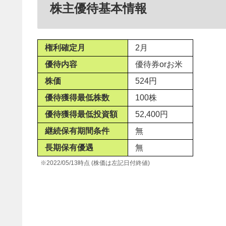
株主優待基本情報
権利確定月
2月
優待内容
優待券orお米
株価
524円
優待獲得最低株数
100株
優待獲得最低投資額
52,400円
継続保有期間条件
無
長期保有優遇
無
※2022/05/13時点 (株価は左記日付終値)