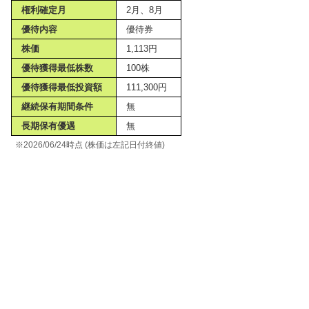
権利確定月
2月、8月
優待内容
優待券
株価
1,113円
優待獲得最低株数
100株
優待獲得最低投資額
111,300円
継続保有期間条件
無
長期保有優遇
無
※2026/06/24時点 (株価は左記日付終値)