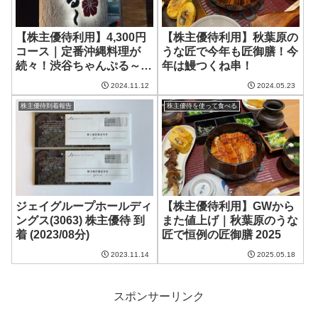
【株主優待利用】4,300円
【株主優待利用】秋葉原の
コース｜定番沖縄料理が
うな匠で今年も匠御膳！今
続々！渋谷ちゃんぷる～で
年は鰻つくね串！
宴会
2024.11.12
2024.05.23
株主優待到着報告
株主優待を使って食べる
ジェイグループホールディ
【株主優待利用】GWから
ングス(3063) 株主優待 到
また値上げ｜秋葉原のうな
着 (2023/08分)
匠で恒例の匠御膳 2025
2023.11.14
2025.05.18
スポンサーリンク