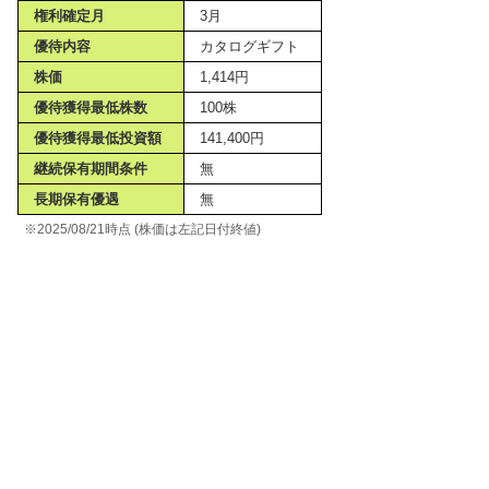
権利確定月
3月
優待内容
カタログギフト
株価
1,414円
優待獲得最低株数
100株
優待獲得最低投資額
141,400円
継続保有期間条件
無
長期保有優遇
無
※2025/08/21時点 (株価は左記日付終値)