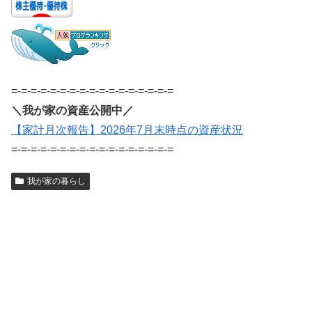
=-=-=-=-=-=-=-=-=-=-=-=-=-=-=-=-=
＼我が家の資産公開中／
【家計月次報告】2026年7月末時点の資産状況
=-=-=-=-=-=-=-=-=-=-=-=-=-=-=-=-=
我が家の暮らし