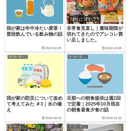
我が家は年中冷たい麦茶！
非常食見直し｜賞味期限が
普段飲んでいる飲み物の話
切れてきたのでアレコレ買
い足しました。
2023.02.05
2022.10.05
我が家の暮らし
我が家の暮らし
我が家の防災について改め
旦那への朝食提供は週2回
て考えてみた ＃3｜水の備
で定着｜2025年10月現在
え
の朝食昼食夕食の話
2024.09.15
2025.10.25
我が家の暮らし
我が家の暮らし