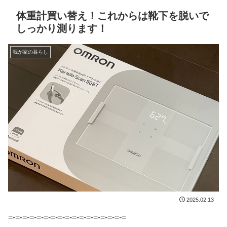
体重計買い替え！これからは靴下を脱いで
しっかり測ります！
我が家の暮らし
2025.02.13
=-=-=-=-=-=-=-=-=-=-=-=-=-=-=-=-=