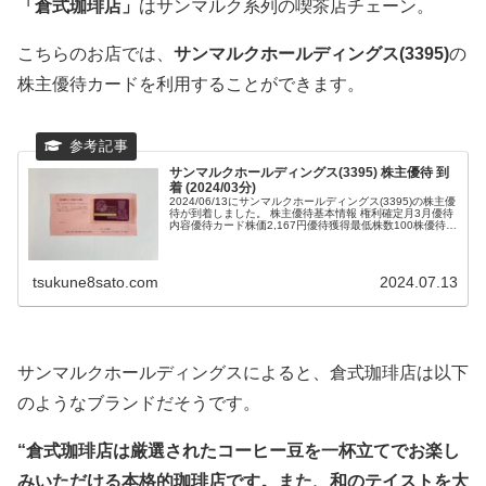
「倉式珈琲店」
はサンマルク系列の喫茶店チェーン。
こちらのお店では、
サンマルクホールディングス(3395)
の
株主優待カードを利用することができます。
サンマルクホールディングス(3395) 株主優待 到
着 (2024/03分)
2024/06/13にサンマルクホールディングス(3395)の株主優
待が到着しました。 株主優待基本情報 権利確定月3月優待
内容優待カード株価2,167円優待獲得最低株数100株優待獲
得最低投資額21...
tsukune8sato.com
2024.07.13
サンマルクホールディングスによると、倉式珈琲店は以下
のようなブランドだそうです。
“倉式珈琲店は厳選されたコーヒー豆を一杯立てでお楽し
みいただける本格的珈琲店です。また、和のテイストを大