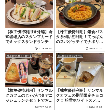
【株主優待利用番外編】倉
【株主優待利用】鎌倉パス
式珈琲店のスタンプカード
タ系列店初利用！てっぱん
でミックスサンドランチ
のスパゲッティでナポリタ
ンランチ
2023.10.10
2025.12.25
株主優待を使って食べる
株主優待を使って食べる
【株主優待利用】サンマル
【株主優待利用】サンマル
クカフェのじゃがバタデニ
クカフェの期間限定チョコ
ッシュランチセットでおや
クロ 粉雪ホワイトスノー
つ休憩
チョコレート
2025.04.13
2024.11.09