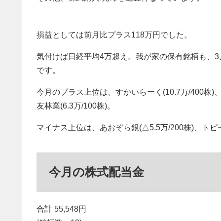
損益としては前月比プラス118万円でした。
気付けば日経平均4万超え。我が家の保有銘柄も、
です。
今月のプラス上位は、すかいらーく(10.7万/400株)、コ
友林業(6.3万/100株)。
マイナス上位は、あおぞら銀(△5.5万/200株)、トピー工
今月の株式配当金
合計 55,548円