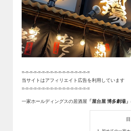
=-=-=-=-=-=-=-=-=-=-=-=-=-=-=-=-=
当サイトはアフィリエイト広告を利用しています
=-=-=-=-=-=-=-=-=-=-=-=-=-=-=-=-=
一家ホールディングスの居酒屋
「屋台屋 博多劇場」
目
初めての一家ホ