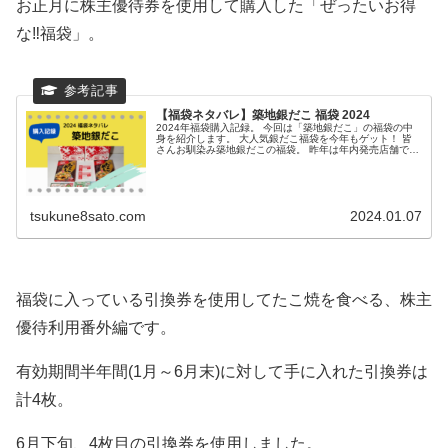
お正月に株主優待券を使用して購入した「ぜったいお得
な‼福袋」。
【福袋ネタバレ】築地銀だこ 福袋 2024
2024年福袋購入記録。 今回は「築地銀だこ」の福袋の中
身を紹介します。 大人気銀だこ福袋を今年もゲット！ 皆
さんお馴染み築地銀だこの福袋。 昨年は年内発売店舗で上
手く買えたのですが、今年は私が買いに...
tsukune8sato.com
2024.01.07
福袋に入っている引換券を使用してたこ焼を食べる、株主
優待利用番外編です。
有効期間半年間(1月～6月末)に対して手に入れた引換券は
計4枚。
6月下旬、4枚目の引換券を使用しました。