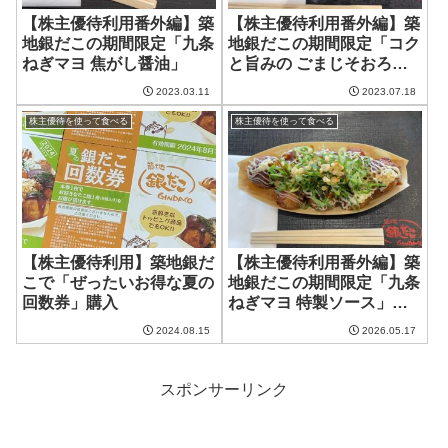
【株主優待利用番外編】築
【株主優待利用番外編】築
地銀だこの期間限定「九条
地銀だこの期間限定「コク
ねぎマヨ 焦がし醤油」
と旨みの ごまじそおろ
し」
2023.03.11
2023.07.18
株主優待を使って食べる
株主優待を使って食べる
【株主優待利用】築地銀だ
【株主優待利用番外編】築
こで「ぜったいお得な夏の
地銀だこの期間限定「九条
回数券」購入
ねぎマヨ 特製ソース」
2026福袋＃2
2024.08.15
2026.05.17
スポンサーリンク