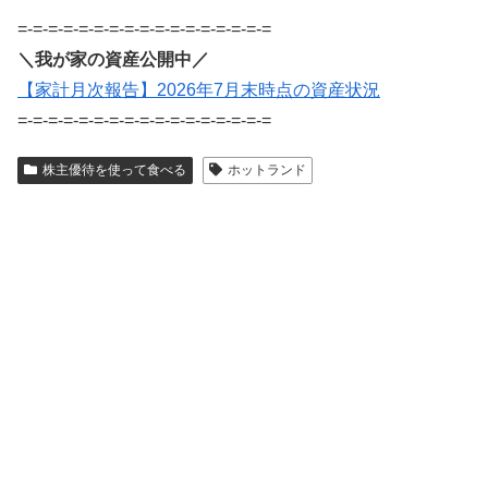
=-=-=-=-=-=-=-=-=-=-=-=-=-=-=-=-=
＼我が家の資産公開中／
【家計月次報告】2026年7月末時点の資産状況
=-=-=-=-=-=-=-=-=-=-=-=-=-=-=-=-=
株主優待を使って食べる
ホットランド