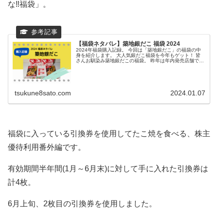
な‼福袋」。
【福袋ネタバレ】築地銀だこ 福袋 2024
2024年福袋購入記録。 今回は「築地銀だこ」の福袋の中
身を紹介します。 大人気銀だこ福袋を今年もゲット！ 皆
さんお馴染み築地銀だこの福袋。 昨年は年内発売店舗で上
手く買えたのですが、今年は私が買いに...
tsukune8sato.com
2024.01.07
福袋に入っている引換券を使用してたこ焼を食べる、株主
優待利用番外編です。
有効期間半年間(1月～6月末)に対して手に入れた引換券は
計4枚。
6月上旬、2枚目の引換券を使用しました。