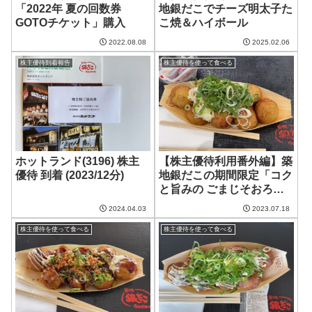
「2022年 夏の回数券
地銀だこでチーズ明太子た
GOTOチケット」購入
こ焼＆ハイボール
2022.08.08
2025.02.06
株主優待到着報告
株主優待を使って食べる
ホットランド(3196) 株主
【株主優待利用番外編】築
優待 到着 (2023/12分)
地銀だこの期間限定「コク
と旨みの ごまじそおろ
し」
2024.04.03
2023.07.18
株主優待を使って食べる
株主優待を使って食べる