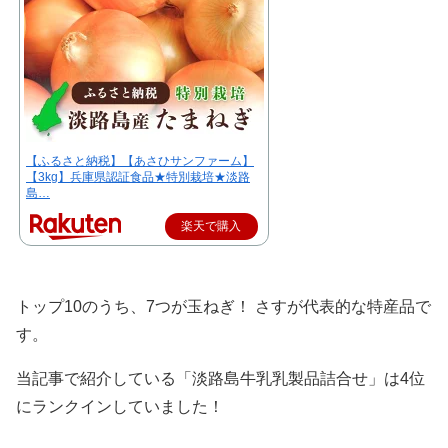
【ふるさと納税】【あさひサンファーム】
【3kg】兵庫県認証食品★特別栽培★淡路
島…
楽天で購入
トップ10のうち、7つが玉ねぎ！ さすが代表的な特産品で
す。
当記事で紹介している「淡路島牛乳乳製品詰合せ」は4位
にランクインしていました！