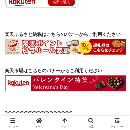
楽天で購入
楽天ふるさと納税はこちらのバナーからご利用ください
楽天市場はこちらのバナーからご利用ください
=-=-=-=-=-=-=-=-=-=-=-=-=-=-=-=-=
ブログランキングに参加中です！
メニュー
ホーム
トップ
検索
サイドバー
記事が気に入ったら下のバナーをクリックしていただける