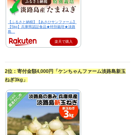
【ふるさと納税】【あさひサンファーム】
【5kg】兵庫県認証食品★特別栽培★淡路
島…
楽天で購入
2位：
寄付金額4,000円「ケンちゃんファーム淡路島新玉
ねぎ3kg」