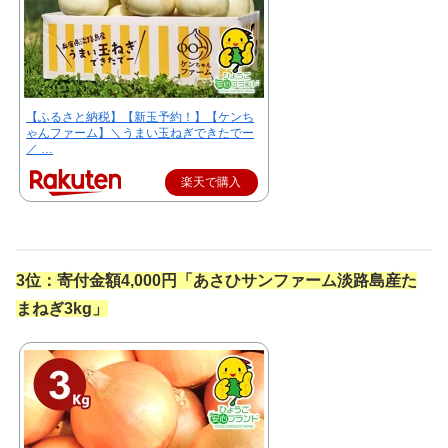
【ふるさと納税】【新玉予約！】【ケンち
ゃんファーム】＼うまい玉ねぎできたでー
／ …
楽天で購入
3位：
寄付金額4,000円「
あさひサンファーム淡路島産た
まねぎ3kg」