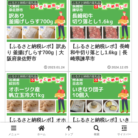
ふるさと納税の返礼品
ふるさと納税の返礼品
【ふるさと納税レポ】訳あ
【ふるさと納税レポ】長崎
り 釜揚げしらす700g｜大
和牛切り落とし1.6kg｜長
阪府泉佐野市
崎県諫早市
2023.01.24
2024.12.05
ふるさと納税の返礼品
ふるさと納税の返礼品
【ふるさと納税レポ】オホ
【ふるさと納税レポ】いき
ーツク産帆立玉冷大1kg｜
なり団子10個入｜熊本県
北海道紋別市
合志市
メニュー
ホーム
トップ
検索
サイドバー