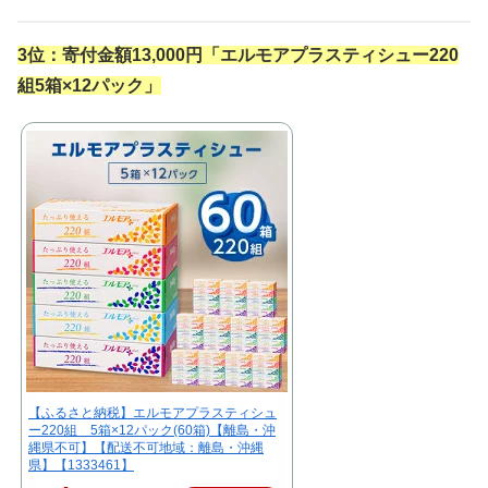
3位：寄付金額13,000円
「
エルモアプラスティシュー220
組5箱×12パック
」
【ふるさと納税】エルモアプラスティシュ
ー220組 5箱×12パック(60箱)【離島・沖
縄県不可】【配送不可地域：離島・沖縄
県】【1333461】