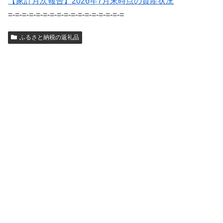
【家計月次報告】2026年7月末時点の資産状況
=-=-=-=-=-=-=-=-=-=-=-=-=-=-=-=-=
ふるさと納税の返礼品