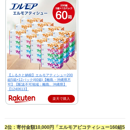
【ふるさと納税】エルモアティシュー200
組5箱×12パック(60箱)【離島・沖縄県不
可】【配送不可地域：離島、沖縄県】
【1240613】
楽天で購入
2位：
寄付金額10,000円「
エルモアピコティシュー160組5