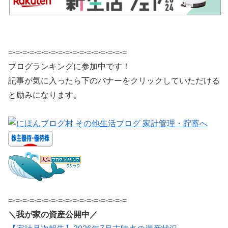
=-=-=-=-=-=-=-=-=-=-=-=-=-=-=-=-=
ブログランキングに参加中です！
記事が気に入ったら下のバナーをクリックしていただける
と励みになります。
=-=-=-=-=-=-=-=-=-=-=-=-=-=-=-=-=
＼我が家の資産公開中／