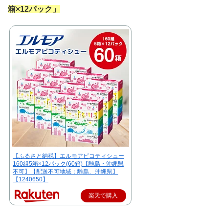
箱×12パック
」
【ふるさと納税】エルモアピコティシュー
160組5箱×12パック(60箱)【離島・沖縄県
不可】【配送不可地域：離島、沖縄県】
【1240650】
楽天で購入