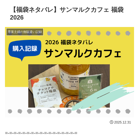
【福袋ネタバレ】サンマルクカフェ 福袋
2026
専業主婦の無駄遣い記録
2025.12.31
=-=-=-=-=-=-=-=-=-=-=-=-=-=-=-=-=