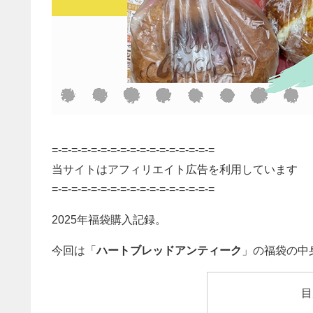
=-=-=-=-=-=-=-=-=-=-=-=-=-=-=-=-=
当サイトはアフィリエイト広告を利用しています
=-=-=-=-=-=-=-=-=-=-=-=-=-=-=-=-=
2025年福袋購入記録。
今回は「
ハートブレッドアンティーク
」の福袋の中
目