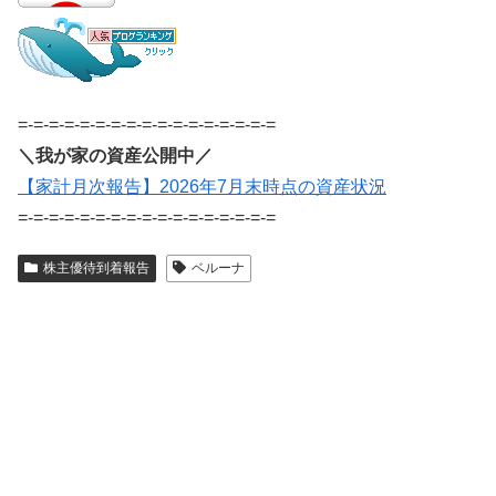
=-=-=-=-=-=-=-=-=-=-=-=-=-=-=-=-=
＼我が家の資産公開中／
【家計月次報告】2026年7月末時点の資産状況
=-=-=-=-=-=-=-=-=-=-=-=-=-=-=-=-=
株主優待到着報告
ベルーナ