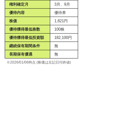
権利確定月
3月、9月
優待内容
優待券
株価
1,821円
優待獲得最低株数
100株
優待獲得最低投資額
182,100円
継続保有期間条件
無
長期保有優遇
無
※2026/01/06時点 (株価は左記日付終値)