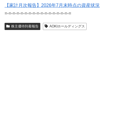
【家計月次報告】2026年7月末時点の資産状況
=-=-=-=-=-=-=-=-=-=-=-=-=-=-=-=-=
株主優待到着報告
AOKIホールディングス