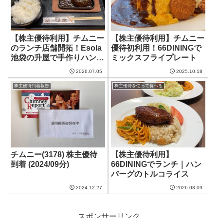
【株主優待利用】チムニー
【株主優待利用】チムニー
のランチ店舗開拓！Esola
優待初利用！66DININGで
池袋の升屋で手作りハンバ
ミックスフライプレート
ーグ
2026.07.05
2025.10.18
株主優待到着報告
株主優待を使って食べる
チムニー(3178) 株主優待
【株主優待利用】
到着 (2024/09分)
66DININGでランチ｜ハン
バーグのトルコライス
2024.12.27
2026.03.09
スポンサーリンク