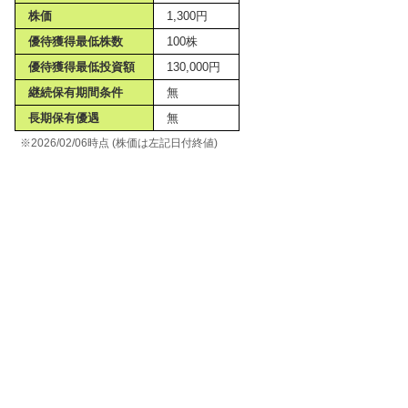
株価
1,300円
優待獲得最低株数
100株
優待獲得最低投資額
130,000円
継続保有期間条件
無
長期保有優遇
無
※2026/02/06時点 (株価は左記日付終値)