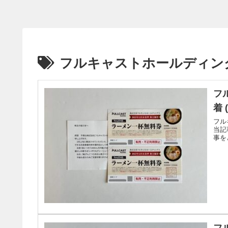
フルキャストホールディン
フ
着 
フル
当記
事を
フ