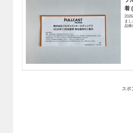
着 
20
まし
品株
スポ