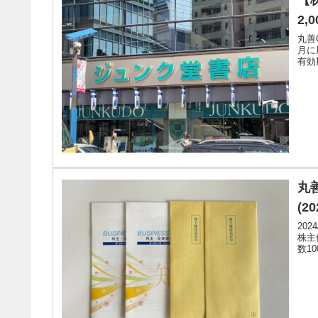
2,
丸善
月に
有効
丸善
(20
20
株主
数10