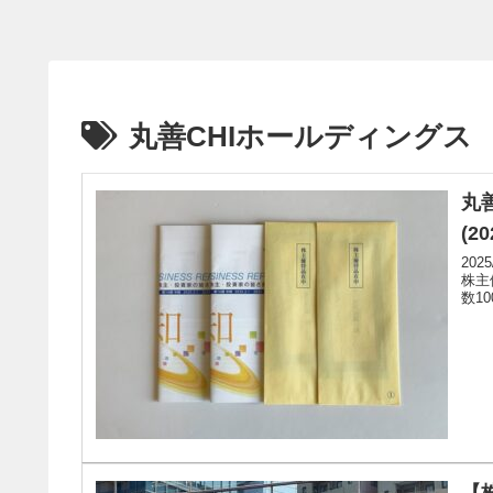
丸善CHIホールディングス
丸善
(20
20
株主
数10
【